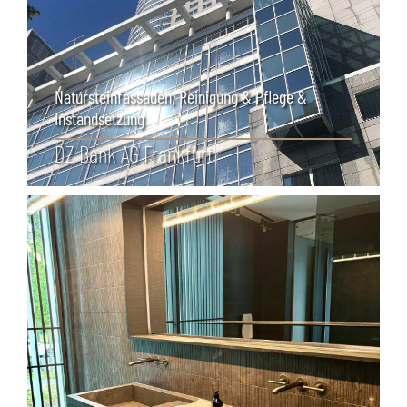
Natursteinfassaden
,
Reinigung & Pflege &
Instandsetzung
DZ Bank AG Frankfurt