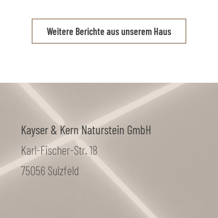
Weitere Berichte aus unserem Haus
Kayser & Kern Naturstein GmbH
Karl-Fischer-Str. 18
75056 Sulzfeld