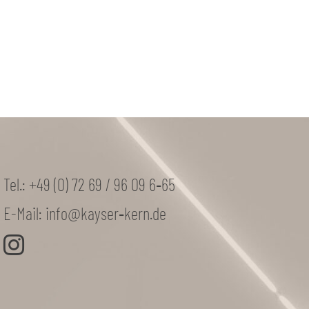
Tel.:
+49 (0) 72 69 / 96 09 6‑65
E-Mail:
info@kayser‑kern.de