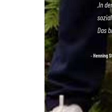
„
In de
sozia
Das b
–
Henning S