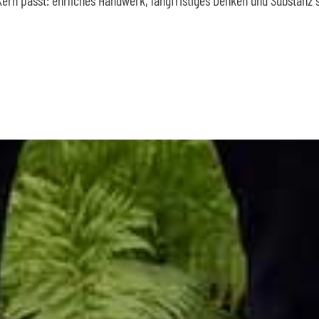
ern passt: ehrliches Handwerk, langfristiges Denken und Substanz s