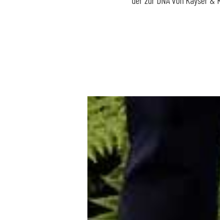
der zur DNA von Kayser & K